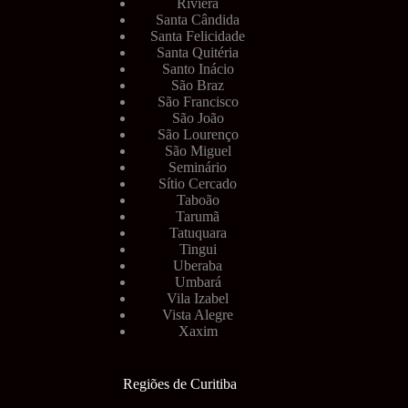
Riviera
Santa Cândida
Santa Felicidade
Santa Quitéria
Santo Inácio
São Braz
São Francisco
São João
São Lourenço
São Miguel
Seminário
Sítio Cercado
Taboão
Tarumã
Tatuquara
Tingui
Uberaba
Umbará
Vila Izabel
Vista Alegre
Xaxim
Regiões de Curitiba