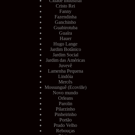
Cidade Industrial
Cristo Rei
Fanny
Fazendinha
Ganchinho
Guabirotuba
Guaíra
Hauer
Hugo Lange
Jardim Botânico
Jardim Social
Jardim das Américas
Juvevê
Lamenha Pequena
Lindóia
Mercês
Mossunguê (Ecoville)
Novo mundo
Orleans
Parolin
Pilarzinho
Pinheirinho
Portão
Prado Velho
Rebouças