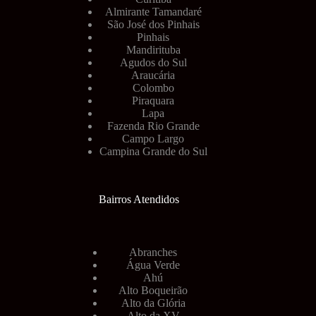
Almirante Tamandaré
São José dos Pinhais
Pinhais
Mandirituba
Agudos do Sul
Araucária
Colombo
Piraquara
Lapa
Fazenda Rio Grande
Campo Largo
Campina Grande do Sul
Bairros Atendidos
Abranches
Água Verde
Ahú
Alto Boqueirão
Alto da Glória
Alto da XV