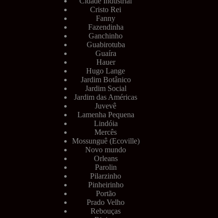
Cidade Industrial
Cristo Rei
Fanny
Fazendinha
Ganchinho
Guabirotuba
Guaíra
Hauer
Hugo Lange
Jardim Botânico
Jardim Social
Jardim das Américas
Juvevê
Lamenha Pequena
Lindóia
Mercês
Mossunguê (Ecoville)
Novo mundo
Orleans
Parolin
Pilarzinho
Pinheirinho
Portão
Prado Velho
Rebouças