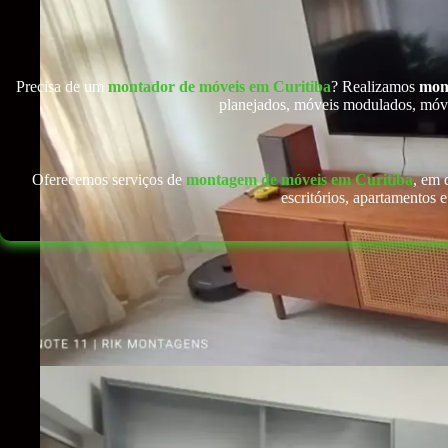
Precisa de um
montador de móveis em Curitiba
? Realizamos
mon
planejados, móveis modulados, móvei
Oferecemos serviços de
montagem de móveis em Curitiba
, em 
escritórios, apartamentos