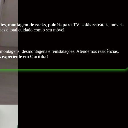
tes
,
montagem de racks
,
painéis para TV
,
sofás retráteis
, móveis
ias e total cuidado com o seu móvel.
emontagens, desmontagens e reinstalações. Atendemos residências,
 experiente em Curitiba
!