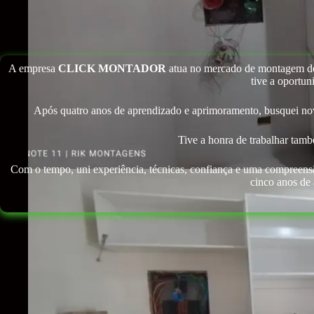
A empresa
CLICK MONTADOR
atua no mercado de montagem de 
tive a oportun
Após quatro anos de aprendizado e aprimoramento, busquei nov
Tive a honra de trabalhar tam
Com o tempo, uni experiência, técnicas, confiança e uma compreensã
cinco anos de 