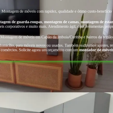
Montagem de móveis com rapidez, qualidade e ótimo custo-benefício
tagem de guarda-roupas
,
montagem de camas
,
montagem de estan
s corporativos e muito mais. Atendimento ágil, com ferramentas própr
Montagem de móveis em Capão da Imbuia/Curitiba e bairros da região
domicílio, para móveis novos ou usados. Também realizamos ajustes, r
 e comércios. Solicite agora um orçamento com um
montador de móveis