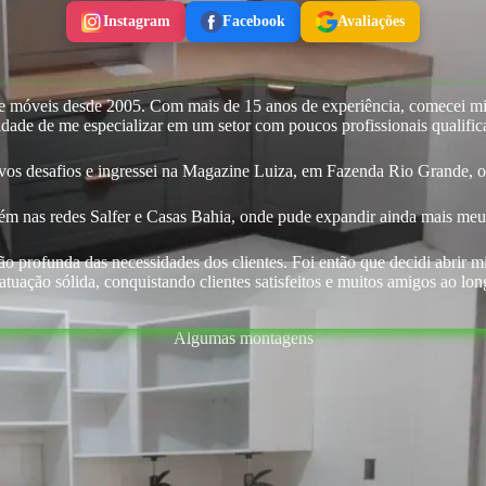
Instagram
Facebook
Avaliações
móveis desde 2005. Com mais de 15 anos de experiência, comecei minh
idade de me especializar em um setor com poucos profissionais qualifi
os desafios e ingressei na Magazine Luiza, em Fazenda Rio Grande, on
bém nas redes Salfer e Casas Bahia, onde pude expandir ainda mais meu
o profunda das necessidades dos clientes. Foi então que decidi abrir 
atuação sólida, conquistando clientes satisfeitos e muitos amigos ao l
Algumas montagens