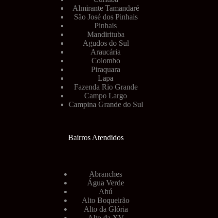
Almirante Tamandaré
São José dos Pinhais
Pinhais
Mandirituba
Agudos do Sul
Araucária
Colombo
Piraquara
Lapa
Fazenda Rio Grande
Campo Largo
Campina Grande do Sul
Bairros Atendidos
Abranches
Água Verde
Ahú
Alto Boqueirão
Alto da Glória
Alto da XV