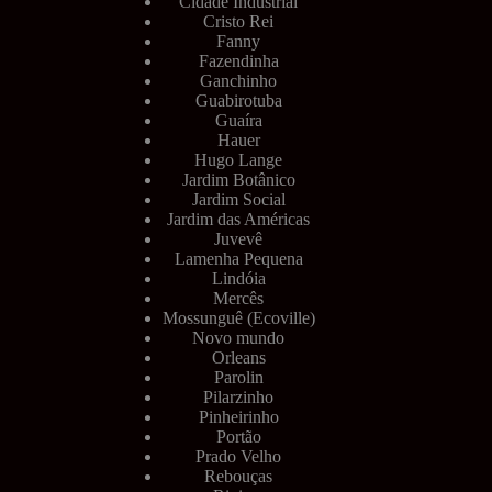
Cidade Industrial
Cristo Rei
Fanny
Fazendinha
Ganchinho
Guabirotuba
Guaíra
Hauer
Hugo Lange
Jardim Botânico
Jardim Social
Jardim das Américas
Juvevê
Lamenha Pequena
Lindóia
Mercês
Mossunguê (Ecoville)
Novo mundo
Orleans
Parolin
Pilarzinho
Pinheirinho
Portão
Prado Velho
Rebouças