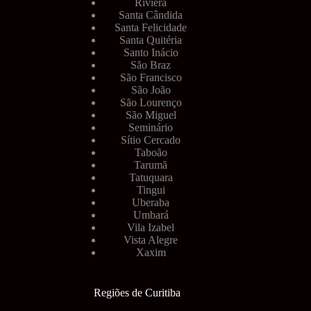
Riviera
Santa Cândida
Santa Felicidade
Santa Quitéria
Santo Inácio
São Braz
São Francisco
São João
São Lourenço
São Miguel
Seminário
Sítio Cercado
Taboão
Tarumã
Tatuquara
Tingui
Uberaba
Umbará
Vila Izabel
Vista Alegre
Xaxim
Regiões de Curitiba