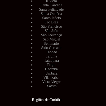
Riviera
Santa Cândida
Santa Felicidade
Santa Quitéria
Santo Inácio
São Braz
São Francisco
São João
São Lourenço
São Miguel
Seminário
Sítio Cercado
Taboão
Tarumã
Tatuquara
Tingui
Uberaba
Umbará
Vila Izabel
Vista Alegre
Xaxim
Regiões de Curitiba