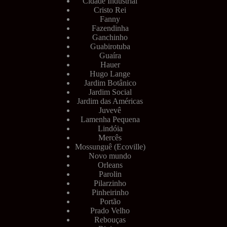
Cidade Industrial
Cristo Rei
Fanny
Fazendinha
Ganchinho
Guabirotuba
Guaíra
Hauer
Hugo Lange
Jardim Botânico
Jardim Social
Jardim das Américas
Juvevê
Lamenha Pequena
Lindóia
Mercês
Mossunguê (Ecoville)
Novo mundo
Orleans
Parolin
Pilarzinho
Pinheirinho
Portão
Prado Velho
Rebouças