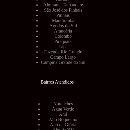
Almirante Tamandaré
São José dos Pinhais
Pinhais
Mandirituba
Agudos do Sul
Araucária
Colombo
Piraquara
Lapa
Fazenda Rio Grande
Campo Largo
Campina Grande do Sul
Bairros Atendidos
Abranches
Água Verde
Ahú
Alto Boqueirão
Alto da Glória
Alto da XV