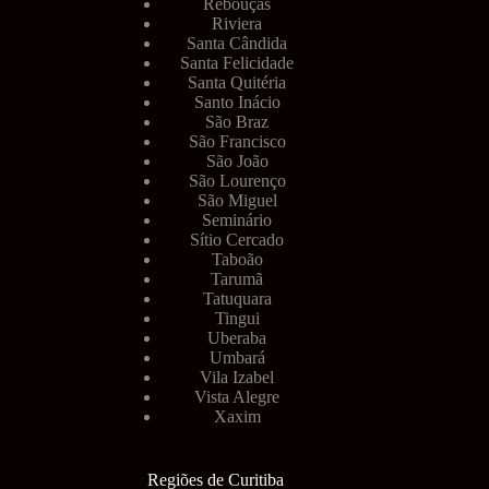
Rebouças
Riviera
Santa Cândida
Santa Felicidade
Santa Quitéria
Santo Inácio
São Braz
São Francisco
São João
São Lourenço
São Miguel
Seminário
Sítio Cercado
Taboão
Tarumã
Tatuquara
Tingui
Uberaba
Umbará
Vila Izabel
Vista Alegre
Xaxim
Regiões de Curitiba