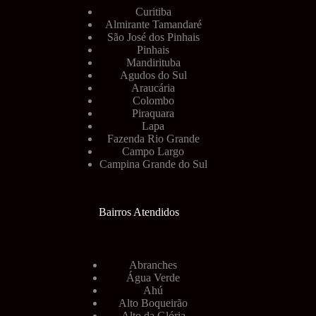
Curitiba
Almirante Tamandaré
São José dos Pinhais
Pinhais
Mandirituba
Agudos do Sul
Araucária
Colombo
Piraquara
Lapa
Fazenda Rio Grande
Campo Largo
Campina Grande do Sul
Bairros Atendidos
Abranches
Água Verde
Ahú
Alto Boqueirão
Alto da Glória