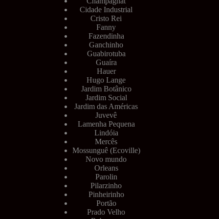
Champagnat
Cidade Industrial
Cristo Rei
Fanny
Fazendinha
Ganchinho
Guabirotuba
Guaíra
Hauer
Hugo Lange
Jardim Botânico
Jardim Social
Jardim das Américas
Juvevê
Lamenha Pequena
Lindóia
Mercês
Mossunguê (Ecoville)
Novo mundo
Orleans
Parolin
Pilarzinho
Pinheirinho
Portão
Prado Velho