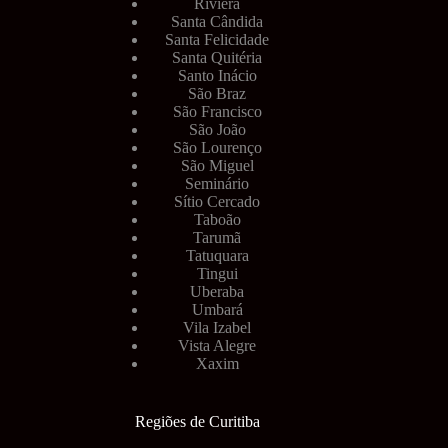
Riviera
Santa Cândida
Santa Felicidade
Santa Quitéria
Santo Inácio
São Braz
São Francisco
São João
São Lourenço
São Miguel
Seminário
Sítio Cercado
Taboão
Tarumã
Tatuquara
Tingui
Uberaba
Umbará
Vila Izabel
Vista Alegre
Xaxim
Regiões de Curitiba