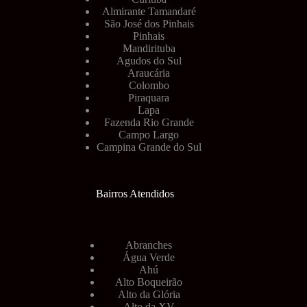
Almirante Tamandaré
São José dos Pinhais
Pinhais
Mandirituba
Agudos do Sul
Araucária
Colombo
Piraquara
Lapa
Fazenda Rio Grande
Campo Largo
Campina Grande do Sul
Bairros Atendidos
Abranches
Água Verde
Ahú
Alto Boqueirão
Alto da Glória
Alto da XV