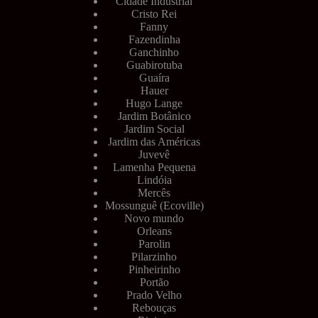
Cidade Industrial
Cristo Rei
Fanny
Fazendinha
Ganchinho
Guabirotuba
Guaíra
Hauer
Hugo Lange
Jardim Botânico
Jardim Social
Jardim das Américas
Juvevê
Lamenha Pequena
Lindóia
Mercês
Mossunguê (Ecoville)
Novo mundo
Orleans
Parolin
Pilarzinho
Pinheirinho
Portão
Prado Velho
Rebouças