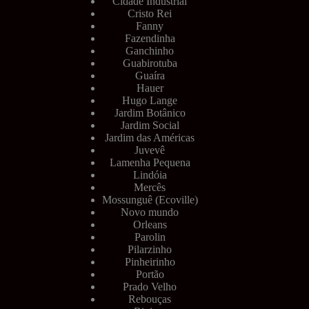
Cidade Industrial
Cristo Rei
Fanny
Fazendinha
Ganchinho
Guabirotuba
Guaíra
Hauer
Hugo Lange
Jardim Botânico
Jardim Social
Jardim das Américas
Juvevê
Lamenha Pequena
Lindóia
Mercês
Mossunguê (Ecoville)
Novo mundo
Orleans
Parolin
Pilarzinho
Pinheirinho
Portão
Prado Velho
Rebouças