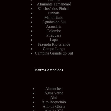
Almirante Tamandaré
São José dos Pinhais
Pinhais
Mandirituba
Agudos do Sul
Araucária
Colombo
Piraquara
Lapa
Fazenda Rio Grande
Campo Largo
Campina Grande do Sul
Bairros Atendidos
Abranches
Água Verde
Ahú
Alto Boqueirão
Alto da Glória
Alto da XV