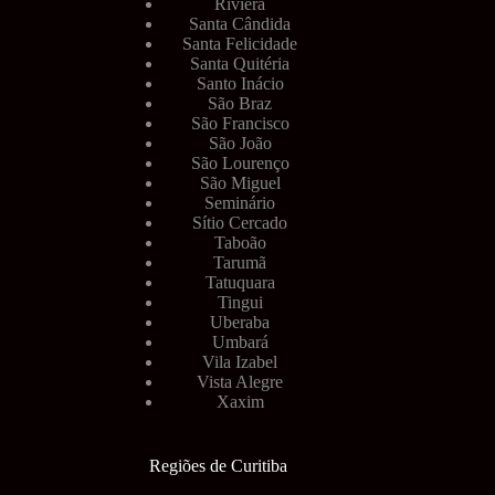
Riviera
Santa Cândida
Santa Felicidade
Santa Quitéria
Santo Inácio
São Braz
São Francisco
São João
São Lourenço
São Miguel
Seminário
Sítio Cercado
Taboão
Tarumã
Tatuquara
Tingui
Uberaba
Umbará
Vila Izabel
Vista Alegre
Xaxim
Regiões de Curitiba