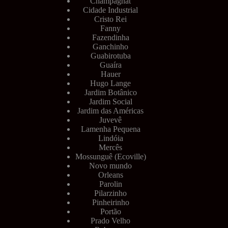
Champagnat
Cidade Industrial
Cristo Rei
Fanny
Fazendinha
Ganchinho
Guabirotuba
Guaíra
Hauer
Hugo Lange
Jardim Botânico
Jardim Social
Jardim das Américas
Juvevê
Lamenha Pequena
Lindóia
Mercês
Mossunguê (Ecoville)
Novo mundo
Orleans
Parolin
Pilarzinho
Pinheirinho
Portão
Prado Velho