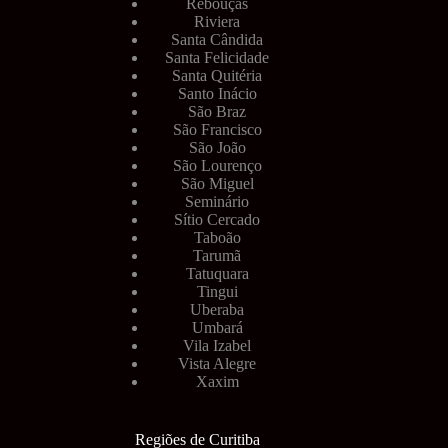
Rebouças
Riviera
Santa Cândida
Santa Felicidade
Santa Quitéria
Santo Inácio
São Braz
São Francisco
São João
São Lourenço
São Miguel
Seminário
Sítio Cercado
Taboão
Tarumã
Tatuquara
Tingui
Uberaba
Umbará
Vila Izabel
Vista Alegre
Xaxim
Regiões de Curitiba