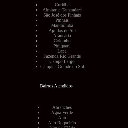
Curitiba
Almirante Tamandaré
São José dos Pinhais
Pinhais
Mandirituba
Agudos do Sul
Araucária
Colombo
Piraquara
Lapa
Fazenda Rio Grande
Campo Largo
Campina Grande do Sul
Bairros Atendidos
Abranches
Água Verde
Ahú
Alto Boqueirão
Alto da Glória